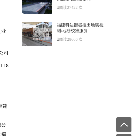
阅读27422 次
福建科达衡器推出地磅检
测/地磅校准服务
及业
阅读28666 次
公司
1.18
年福建
限公
年福