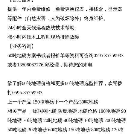
提供一年内免费维修，免费更换仪表，接线盒，显示器
等配件（自然灾害，人为破坏除外）终身维护。
24小时全天候远程热线技术帮助;
48小时内技术工程师现场排除故障
【业务咨询】
60吨地磅方案书或者报价单等资料可咨询0595 85759933
或者13506067776 邱经理，期待您的来电
欲了解
60吨地磅
价格和更多
60吨地磅
选型推荐，欢迎拨
打0595-85759933
上一个产品:
150吨地磅
下一个产品:
30吨地磅
相关产品：
物联网地磅
防爆地磅
地磅价格
180吨地磅
90
吨地磅
70吨地磅
20吨地磅
40吨地磅
10吨地磅
200吨地磅
50吨地磅
30吨地磅
60吨地磅
150吨地磅
80吨地磅
120吨