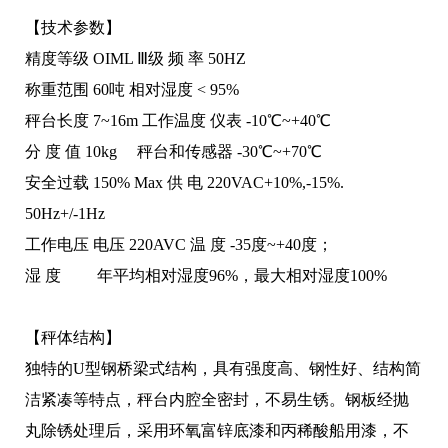
【技术参数】
精度等级 OIML Ⅲ级 频 率 50HZ
称重范围 60吨 相对湿度 < 95%
秤台长度 7~16m 工作温度 仪表 -10℃~+40℃
分 度 值 10kg 秤台和传感器 -30℃~+70℃
安全过载 150% Max 供 电 220VAC+10%,-15%.
50Hz+/-1Hz
工作电压 电压 220AVC 温 度 -35度~+40度；
湿 度 年平均相对湿度96%，最大相对湿度100%
【秤体结构】
独特的U型钢桥梁式结构，具有强度高、钢性好、结构简
洁紧凑等特点，秤台内腔全密封，不易生锈。钢板经抛
丸除锈处理后，采用环氧富锌底漆和丙稀酸船用漆，不