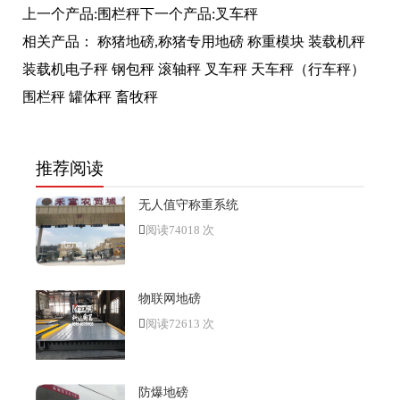
上一个产品:
围栏秤
下一个产品:
叉车秤
相关产品：
称猪地磅,称猪专用地磅
称重模块
装载机秤
装载机电子秤
钢包秤
滚轴秤
叉车秤
天车秤（行车秤）
围栏秤
罐体秤
畜牧秤
推荐阅读
无人值守称重系统
阅读74018 次
物联网地磅
阅读72613 次
防爆地磅